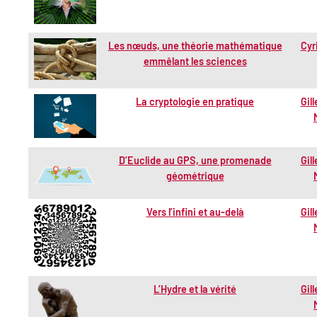
Les nœuds, une théorie mathématique
Cyr
emmêlant les sciences
La cryptologie en pratique
Gill
D’Euclide au GPS, une promenade
Gill
géométrique
Vers l’infini et au-delà
Gill
L’Hydre et la vérité
Gill