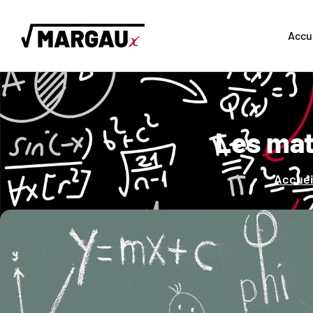
Accu
Les mat
Accuei