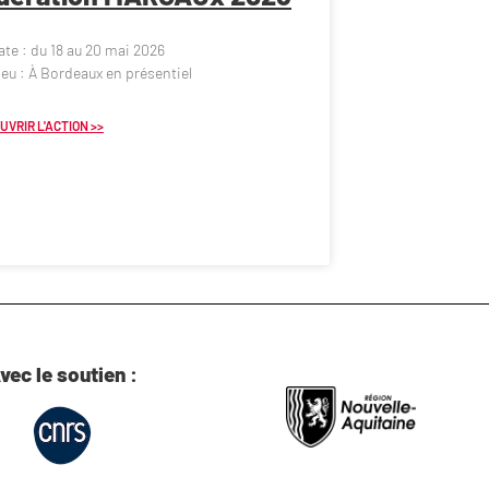
ate : du 18 au 20 mai 2026
ieu : À Bordeaux en présentiel
UVRIR L'ACTION >>
vec le soutien :