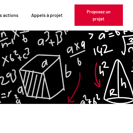
Proposez un
s actions
Appels à projet
projet