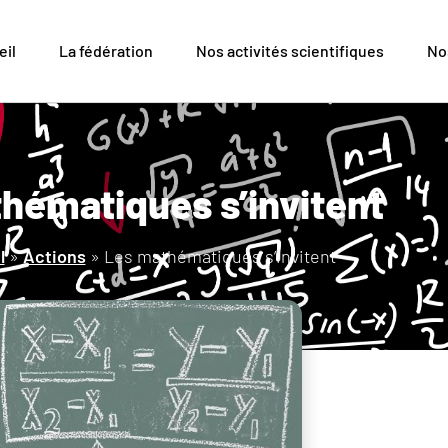
eil
La fédération
Nos activités scientifiques
No
hématiques s’invitent
l
»
Actions
»
Les mathématiques s’invitent