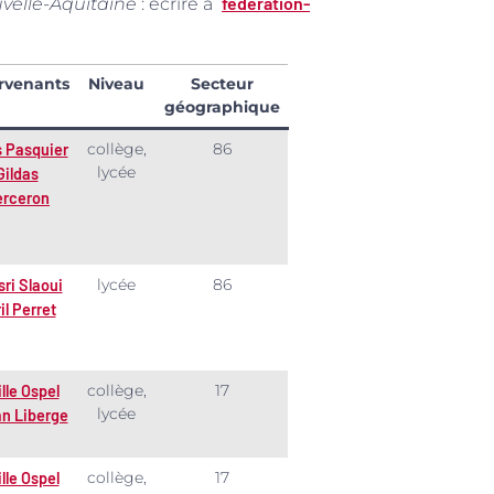
federation-
uvelle-Aquitaine
: écrire à
rvenants
Niveau
Secteur
géographique
collège,
86
s Pasquier
lycée
Gildas
rceron
lycée
86
ri Slaoui
il Perret
collège,
17
ille Ospel
lycée
n Liberge
collège,
17
ille Ospel