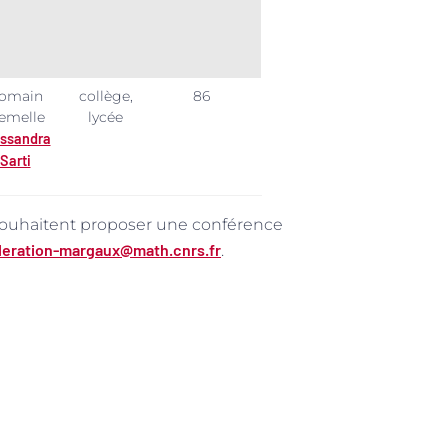
omain
collège,
86
emelle
lycée
essandra
Sarti
ouhaitent proposer une conférence
deration-margaux@math.cnrs.fr
.