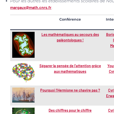
Pour les autres les établissements scolaires de No
margaux@math.cnrs.fr
.
Conférence
Inte
Les mathématiques au secours des
Bori
paléontologues !
Me
Séparer la pensée de l’attention grâce
Yous
aux mathématiques
Cyr
Pourquoi l’Hermione ne chavire pas ?
Cyr
Erwa
Des chiffres pour le chiffre
Cyr