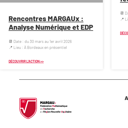
📆 D
Rencontres MARGAUx :
📍 L
Analyse Numérique et EDP
DÉCO
📆 Date : du 30 mars au 1er avril 2026
📍 Lieu : À Bordeaux en présentiel
DÉCOUVRIR L'ACTION >>
A