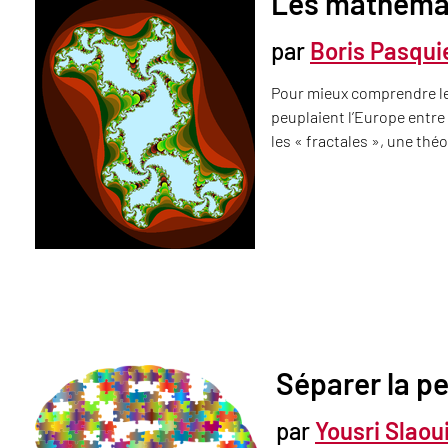
Les mathémat
par
Boris Pasqui
Pour mieux comprendre le
peuplaient l’Europe entre 
les « fractales », une th
Séparer la p
par
Yousri Slaou