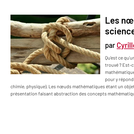
Les nœ
scienc
par
Cyril
Qu’est ce qu’u
trouvé ? Est-c
mathématiques.
pour y répondr
chimie, physique). Les nœuds mathématiques étant un objet q
présentation faisant abstraction des concepts mathématiqu