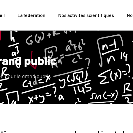
eil
La fédération
Nos activités scientifiques
No
rand public
és pour le grand public