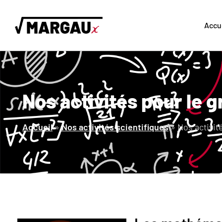
Accu
Nos activités pour le g
Accueil
»
Nos activités scientifiques
»
Nos activit