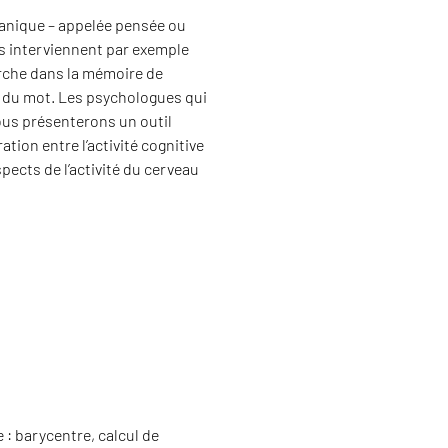
canique – appelée pensée ou
cts interviennent par exemple
erche dans la mémoire de
té du mot. Les psychologues qui
ous présenterons un outil
ion entre l’activité cognitive
ects de l’activité du cerveau
: barycentre, calcul de