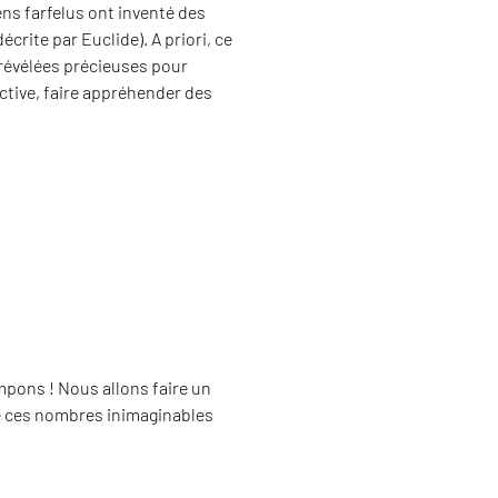
s farfelus ont inventé des
crite par Euclide). A priori, ce
 révélées précieuses pour
ctive, faire appréhender des
pons ! Nous allons faire un
n de ces nombres inimaginables