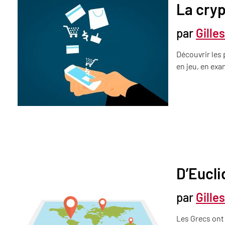
La cryp
par
Gille
Découvrir les
en jeu, en exa
D’Eucl
par
Gille
Les Grecs ont 