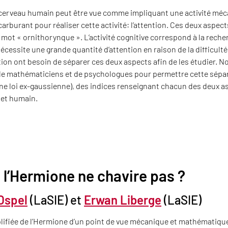
le cerveau humain peut être vue comme impliquant une activité mé
u carburant pour réaliser cette activité: l’attention. Ces deux aspe
e mot « ornithorynque ». L’activité cognitive correspond à la rech
écessite une grande quantité d’attention en raison de la difficul
tion ont besoin de séparer ces deux aspects afin de les étudier. N
e mathématiciens et de psychologues pour permettre cette séparat
e loi ex-gaussienne), des indices renseignant chacun des deux asp
jet humain.
 l’Hermione ne chavire pas ?
 Ospel
(LaSIE) et
Erwan Liberge
(LaSIE)
lifiée de l’Hermione d’un point de vue mécanique et mathématique 