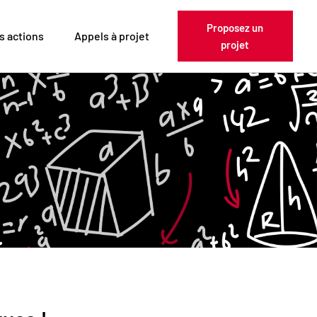
Proposez un
s actions
Appels à projet
projet