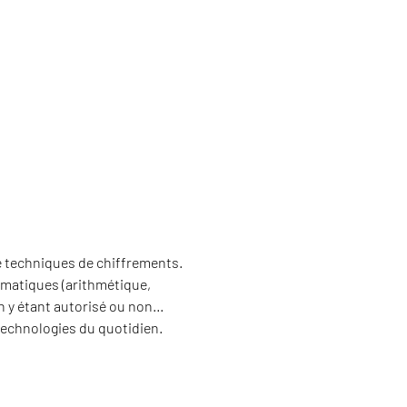
de techniques de chiffrements.
ématiques (arithmétique,
en y étant autorisé ou non…
technologies du quotidien.