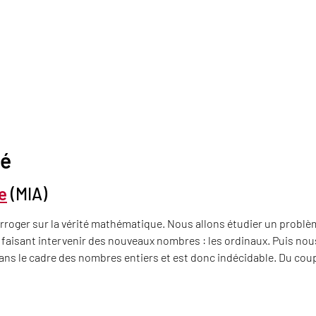
té
re
(MIA)
terroger sur la vérité mathématique. Nous allons étudier un probl
 faisant intervenir des nouveaux nombres : les ordinaux. Puis no
ans le cadre des nombres entiers et est donc indécidable. Du coup l