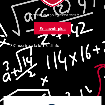
federation-margaux@math.cnrs.fr
En savoir plus
S'inscrire à la lettre d'info