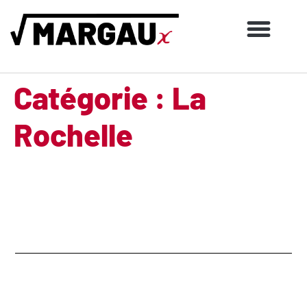
Nos activités scientifiques
Appels à projet
Catégorie :
La
Rochelle