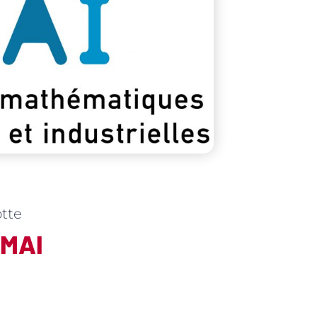
otte
SMAI