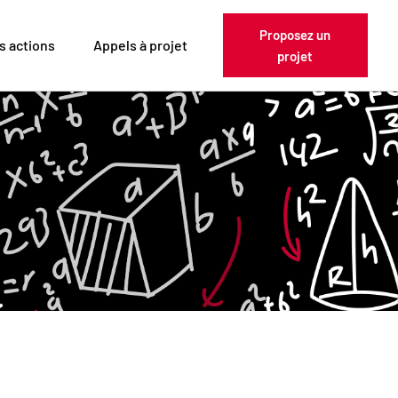
Proposez un
s actions
Appels à projet
projet