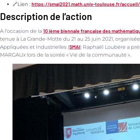
https://smai2021.math.univ-toulouse.fr/accueil/
🔗
Lien :
Description de l’action
10 ième biennale française des mathématiqu
A l’occasion de la
tenue à La Grande-Motte du 21 au 25 juin 2021, organisé
SMAI
Appliquées et Industrielles (
) Raphaël Loubère a prés
MARGAU
x
lors de la soirée « Vie de la communauté ».