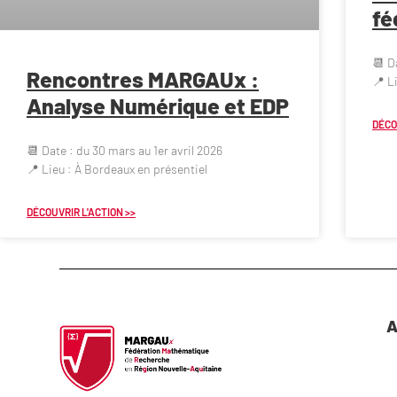
fé
📆 D
Rencontres MARGAUx :
📍 L
Analyse Numérique et EDP
DÉCO
📆 Date : du 30 mars au 1er avril 2026
📍 Lieu : À Bordeaux en présentiel
DÉCOUVRIR L'ACTION >>
A