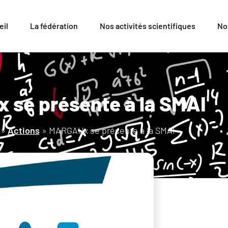
eil
La fédération
Nos activités scientifiques
No
se présente à la SMAI
»
Actions
»
MARGAUx se présente à la SMAI