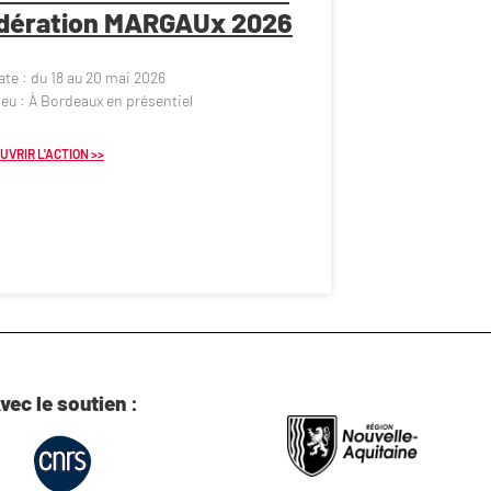
dération MARGAUx 2026
ate : du 18 au 20 mai 2026
ieu : À Bordeaux en présentiel
UVRIR L'ACTION >>
vec le soutien :